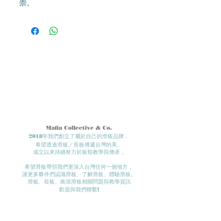
崇。
Mafia Collective & Co.
2018年我們創立了屬於自己的滑板品牌，
希望透過滑板／長板傳遞台灣的美。
成立以來持續努力於板類教學與傳承，
希望滑板帶領我們更深入台灣任何一個地方​，
讓更多夥伴們認識滑板、了解滑板、體驗滑板。​
滑板、長板、衝浪滑板相關問題與教學資訊
歡迎與我們聯繫!
- Roll in
peace.
我們的實體店面位置在：