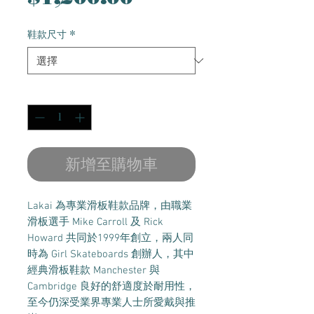
銷
價
鞋款尺寸
*
價
格
格
數量
*
新增至購物車
Lakai 為專業滑板鞋款品牌，由職業
滑板選手 Mike Carroll 及 Rick
Howard 共同於1999年創立，兩人同
時為 Girl Skateboards 創辦人，其中
經典滑板鞋款 Manchester 與
Cambridge 良好的舒適度於耐用性，
至今仍深受業界專業人士所愛戴與推