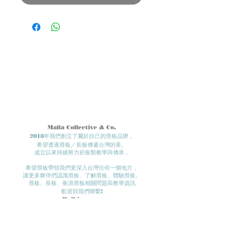
Mafia Collective & Co.
2018年我們創立了屬於自己的滑板品牌，
希望透過滑板／長板傳遞台灣的美。
成立以來持續努力於板類教學與傳承，
希望滑板帶領我們更深入台灣任何一個地方​，
讓更多夥伴們認識滑板、了解滑板、體驗滑板。​
滑板、長板、衝浪滑板相關問題與教學資訊
歡迎與我們聯繫!
- Roll in
peace.
我們的實體店面位置在：
台中市北區三民路三段89巷30號