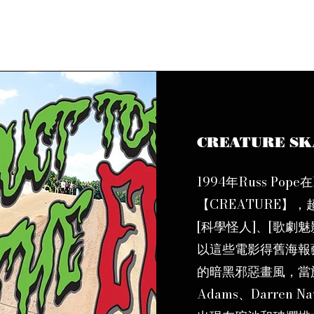
CREATURE S
1994年Russ Po
【CREATURE】
[科學怪人]、[歌劇魅
以這些電影得舊海報
的暗黑邪惡畫風，當旗下的
Adams、Darren Na