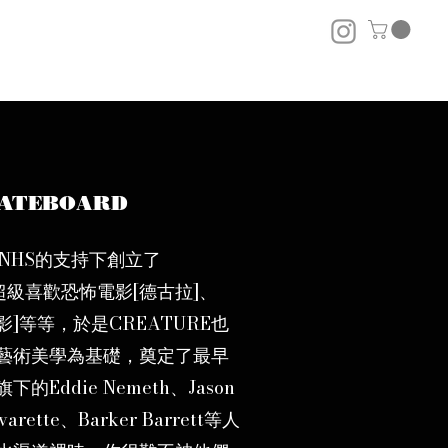
KATEBOARD
pe在NHS的支持下創立了
，超級喜歡恐怖電影[德古拉]、
影]等等，於是CREATURE也
藝術美學為基礎，奠定了最早
Eddie Nemeth、Jason
varette、Barker Barrett等人