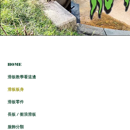
HOME
滑板教學看這邊
滑板板身
滑板零件
長板 / 衝浪滑板
服飾分類