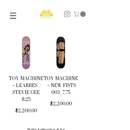
TOY MACHINE
TOY MACHINE
－LEABRES /
－NEW FISTS
STEVIE GEE
003_7.75
8.25
價格
$2,200.00
價格
$2,200.00
Mafia Collective & Co.