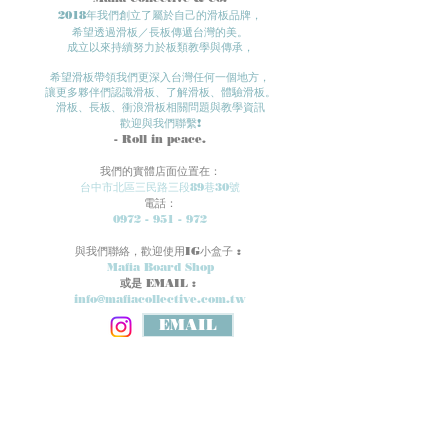
2018年我們創立了屬於自己的滑板品牌，
希望透過滑板／長板傳遞台灣的美。
成立以來持續努力於板類教學與傳承，
希望滑板帶領我們更深入台灣任何一個地方​，
讓更多夥伴們認識滑板、了解滑板、體驗滑板。​
滑板、長板、衝浪滑板相關問題與教學資訊
歡迎與我們聯繫!
- Roll in
peace.
我們的實體店面位置在：
台中市北區三民路三段89巷30號
電話：
0972 - 951 - 972
​與我們聯絡，歡迎使用IG小盒子 :
Mafia Board Shop
或是 EMAIL :
info@mafiacollective.com.tw
EMAIL