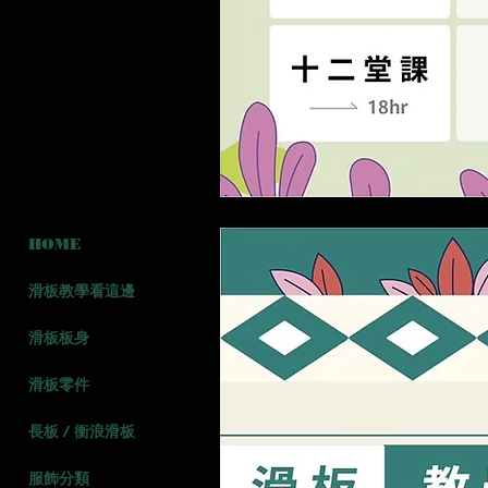
HOME
滑板教學看這邊
滑板板身
滑板零件
長板 / 衝浪滑板
服飾分類