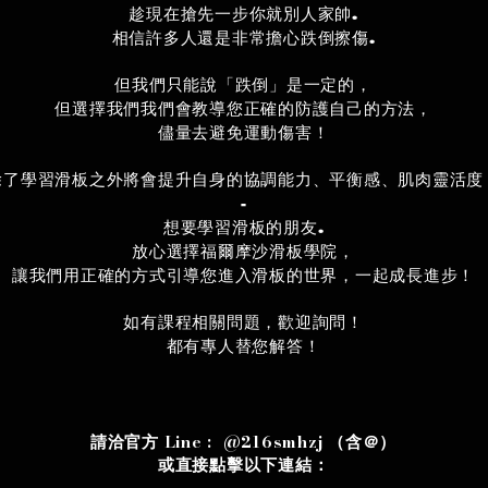
趁現在搶先一步你就別人家帥.
相信許多人還是非常擔心跌倒擦傷.
但我們只能說「跌倒」是一定的，
但選擇我們我們會教導您正確的防護自己的方法，
儘量去避免運動傷害！
除了學習滑板之外將會提升自身的協調能力、平衡感、肌肉靈活度
-
想要學習滑板的朋友.
放心選擇福爾摩沙滑板學院，
讓我們用正確的方式引導您進入滑板的世界，一起成長進步！
如有課程相關問題，歡迎詢問！
都有專人替您解答！
請洽官方 Line : @216smhzj （含＠）
​或直接點擊以下連結：