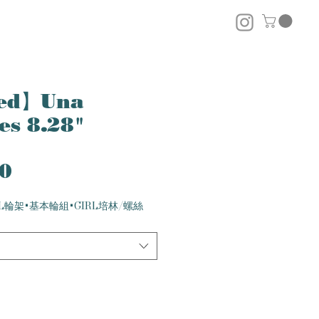
ed】Una
es 8.28"
價
00
格
L輪架+基本輪組+GIRL培林/螺絲