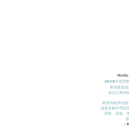
Mafia
2018年我
希望透過滑
成立以來持
希望滑板帶領我
讓更多夥伴們認識
滑板、長板、
- 