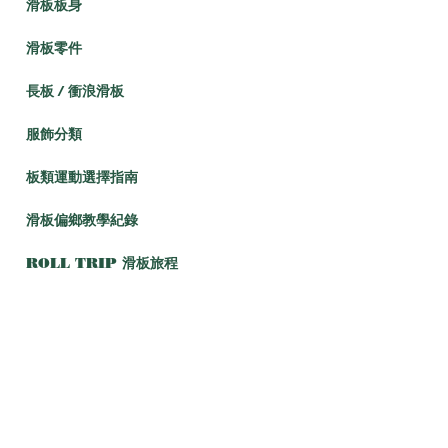
滑板板身
滑板零件
長板 / 衝浪滑板
服飾分類
板類運動選擇指南
滑板偏鄉教學紀錄
ROLL TRIP 滑板旅程