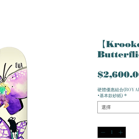
【Krook
Butterfli
$2,600.
硬體優惠組合(ROYA
+基本款砂紙)
*
選擇
數量
*