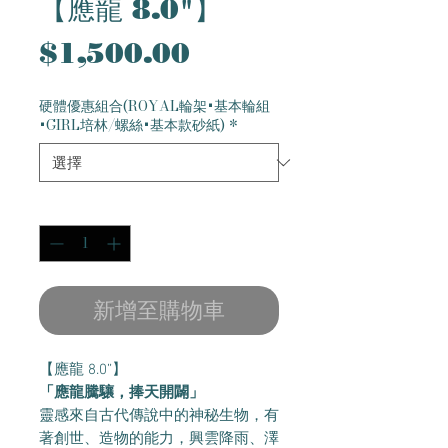
【應龍 8.0"】
價
$1,500.00
格
硬體優惠組合(ROYAL輪架+基本輪組
+GIRL培林/螺絲+基本款砂紙)
*
數量
*
新增至購物車
【應龍 8.0”】
「應龍騰驤，捧天開闢」
靈感來自古代傳說中的神秘生物，有
著創世、造物的能力，興雲降雨、澤