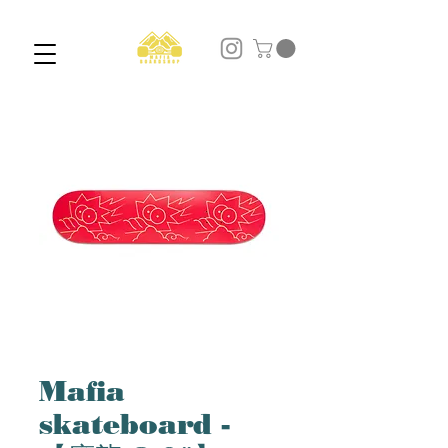
Mafia
skateboard -