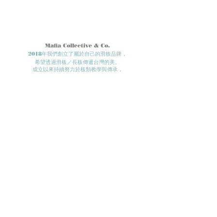
Mafia Collective & Co.
2018年我們創立了屬於自己的滑板品牌，
希望透過滑板／長板傳遞台灣的美。
成立以來持續努力於板類教學與傳承，
希望滑板帶領我們更深入台灣任何一個地方​，
讓更多夥伴們認識滑板、了解滑板、體驗滑板。​
滑板、長板、衝浪滑板相關問題與教學資訊
歡迎與我們聯繫!
- Roll in
peace.
我們的實體店面位置在：
台中市北區三民路三段89巷30號
電話：
0972 - 951 - 972
​與我們聯絡，歡迎使用IG小盒子 :
Mafia Board Shop
或是 EMAIL :
info@mafiacollective.com.tw
EMAIL