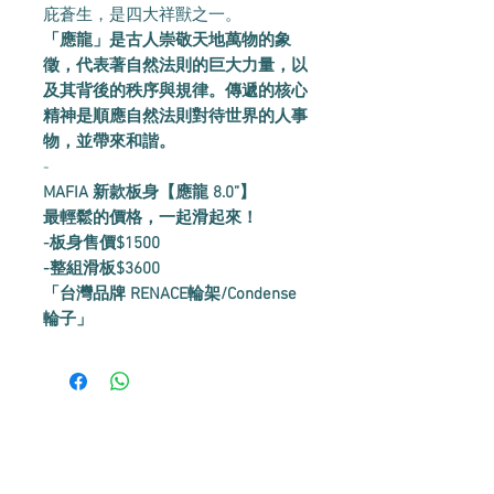
庇蒼生，是四大祥獸之一。
「應龍」是古人崇敬天地萬物的象
徵，代表著自然法則的巨大力量，以
及其背後的秩序與規律。傳遞的核心
精神是順應自然法則對待世界的人事
物，並帶來和諧。
-
MAFIA 新款板身【應龍 8.0”】
最輕鬆的價格，一起滑起來！
-板身售價$1500
-整組滑板$3600
「台灣品牌 RENACE輪架/Condense
輪子」