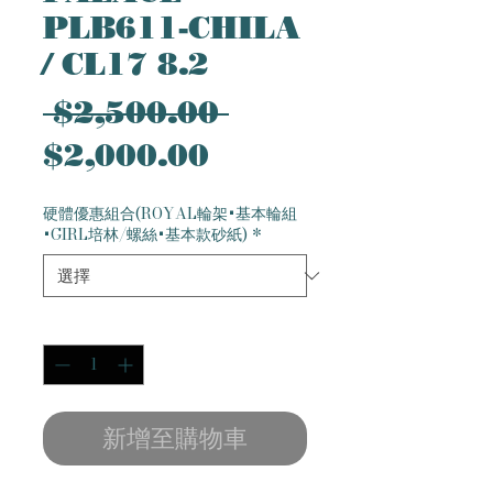
PLB611-CHILA
/ CL17 8.2
一
 $2,500.00 
促
般
$2,000.00
銷
價
硬體優惠組合(ROYAL輪架+基本輪組
價
格
+GIRL培林/螺絲+基本款砂紙)
*
格
數量
*
新增至購物車