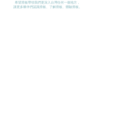
希望滑板帶領我們更深入台灣任何一個地方​，
讓更多夥伴們認識滑板、了解滑板、體驗滑板。​
滑板、長板、衝浪滑板相關問題與教學資訊
歡迎與我們聯繫!
- Roll in
peace.
我們的實體店面位置在：
台中市北區三民路三段89巷30號
電話：
0972 - 951 - 972
​與我們聯絡，歡迎使用IG小盒子 :
Mafia Board Shop
或是 EMAIL :
info@mafiacollective.com.tw
EMAIL