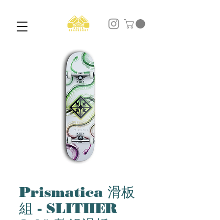
Prismatica 滑板
組 - SLITHER