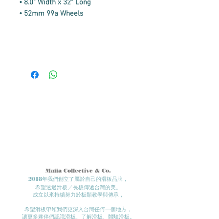
• 8.0" Width x 32" Long
• 52mm 99a Wheels
Mafia Collective & Co.
2018年我們創立了屬於自己的滑板品牌，
希望透過滑板／長板傳遞台灣的美。
成立以來持續努力於板類教學與傳承，
希望滑板帶領我們更深入台灣任何一個地方​，
讓更多夥伴們認識滑板、了解滑板、體驗滑板。​