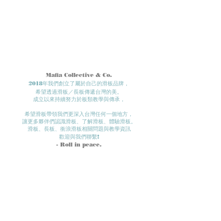
Mafia Collective & Co.
2018年我們創立了屬於自己的滑板品牌，
希望透過滑板／長板傳遞台灣的美。
成立以來持續努力於板類教學與傳承，
希望滑板帶領我們更深入台灣任何一個地方​，
讓更多夥伴們認識滑板、了解滑板、體驗滑板。​
滑板、長板、衝浪滑板相關問題與教學資訊
歡迎與我們聯繫!
- Roll in
peace.
我們的實體店面位置在：
台中市北區三民路三段89巷30號
電話：
0972 - 951 - 972
​與我們聯絡，歡迎使用IG小盒子 :
Mafia Board Shop
或是 EMAIL :