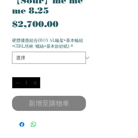
【Sour】me me
me 8.25
價
$2,700.00
格
硬體優惠組合(ROYAL輪架+基本輪組
+GIRL培林/螺絲+基本款砂紙)
*
數量
*
新增至購物車