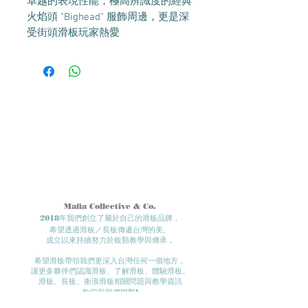
卓越的表現性能，極高辨識度的經典
火焰頭 "Bighead" 服飾周邊，更是深
受街頭滑板玩家熱愛
Mafia Collective & Co.
2018年我們創立了屬於自己的滑板品牌，
希望透過滑板／長板傳遞台灣的美。
成立以來持續努力於板類教學與傳承，
希望滑板帶領我們更深入台灣任何一個地方​，
讓更多夥伴們認識滑板、了解滑板、體驗滑板。​
滑板、長板、衝浪滑板相關問題與教學資訊
歡迎與我們聯繫!
- Roll in
peace.