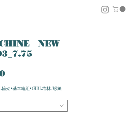
CHINE－NEW
03_7.75
價
00
格
L輪架+基本輪組+GIRL培林/螺絲