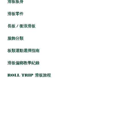
滑板板身
滑板零件
長板 / 衝浪滑板
服飾分類
板類運動選擇指南
滑板偏鄉教學紀錄
ROLL TRIP 滑板旅程