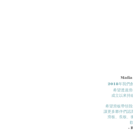
Mafia
2018年我
希望透過滑
成立以來持
希望滑板帶領我
讓更多夥伴們認識
滑板、長板、
- 